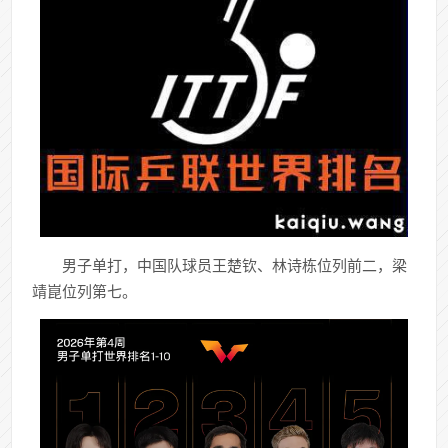
男子单打，中国队球员王楚钦、林诗栋位列前二，梁
靖崑位列第七。