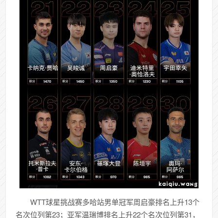
WTT球星挑战赛多哈站男单冠军周启豪排名上升13个
名次位列第23；亚军温瑞博排名上升22个名次位列第31，