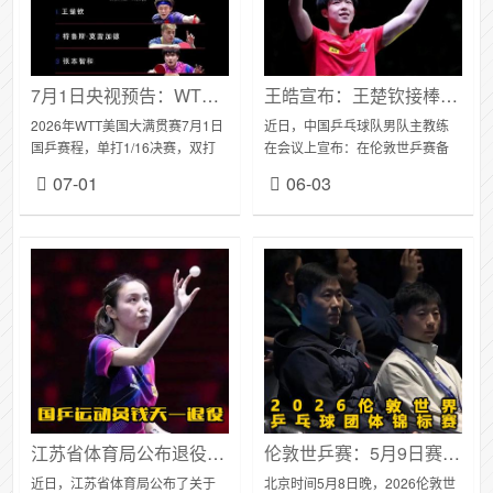
7月1日央视预告：WTT美国大满贯赛，王楚钦对阵印度选手塔卡
王皓宣布：王楚钦接棒马龙，成为国乒男队队长，梁靖崑担任副队长
2026年WTT美国大满贯赛7月1日
近日，中国乒乓球队男队主教练
国乒赛程，单打1/16决赛，双打
在会议上宣布：在伦敦世乒赛备
1/8决赛。央视cctv5+频道，
战和比赛中展现国乒精神与担当
07-01
06-03
09:00-12:35将直播部分场次的比
的王楚钦为男队队长，梁靖崑为
赛。03:00/T...
副队长。王皓还表示：这一决定
得到了全体教练员和运...
江苏省体育局公布退役运动员安置名单，国乒运动员钱天一退役
伦敦世乒赛：5月9日赛程公布！诞生决赛名单！国乒男团3-0复仇韩国，王楚钦狂轰11-1，半决赛对阵法国队
近日，江苏省体育局公布了关于
北京时间5月8日晚，2026伦敦世