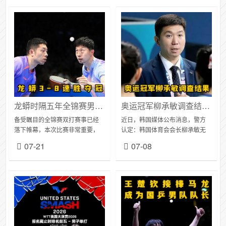
龙蟒时隔五年全锦赛男双登顶，热度背后需理性看待三大争议观点
奥运冠军柳承敏调查结果公布，无犯罪行为，推动体育事业有新动向
备受瞩目的全锦赛双打赛事已经
近日，韩国媒体公布消息，警方
落下帷幕，本次比赛非常重要，
认定：韩国体育会会长柳承敏无
这也是2028年洛杉矶奥运会前双
犯罪嫌疑，不存在私吞奖励金、
07-21
07-08
打的重要练兵，赛事采用了全新
干扰奥运选拔、私自使用赞助商
模式，双打独立办赛，参赛球员
机票等行为。去年以来，现任大
可以跨省组队，多...
韩体育会长的柳承敏，...