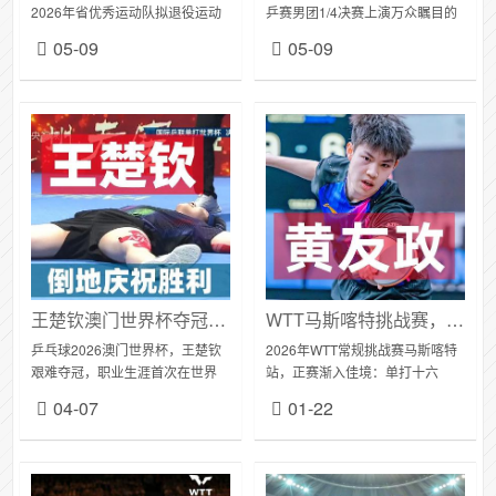
2026年省优秀运动队拟退役运动
乒赛男团1/4决赛上演万众瞩目的
员名单的公示，以及自主择业安
“中韩大战”。国乒男团派出全主力
05-09
05-09
置人员名单，初步确定2026年省
阵容，以3-0的悬殊比分完胜老对
优秀运动队拟退役运动员名单及
手韩国队，...
一次性自主择...
王楚钦澳门世界杯夺冠，4比3胜松岛辉空，全村希望真的圆梦登顶
WTT马斯喀特挑战赛，单打16强与双打8强对阵，黄友政露峥嵘
乒乓球2026澳门世界杯，王楚钦
2026年WTT常规挑战赛马斯喀特
艰难夺冠，职业生涯首次在世界
站，正赛渐入佳境：单打十六
杯单打摘金。祝贺王楚钦，你辛
强、双打八强全部揭晓。单打第
04-07
01-22
苦了，你太棒了！天王山之战，
一轮最大冷门，来自于黄友政淘
王楚钦4-3松岛辉空：9-11，18-
汰梁靖崑。晋级十六强的选手有
16，...
哪些，请往下看？...