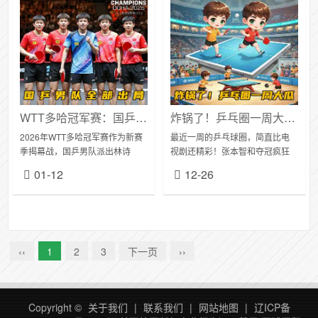
WTT多哈冠军赛：国乒男队缘何痛失冠亚军？
炸锅了！乒乓圈一周大瓜：张继科复出、张本智和追星、国乒教练洗牌
2026年WTT多哈冠军赛作为新赛
最近一周的乒乓球圈，简直比电
季揭幕战，国乒男队派出林诗
视剧还精彩！张本智和夺冠疯狂
栋、梁靖崑、向鹏、周启豪、陈
追星，张继科时隔7年官宣复出，
01-12
12-26
垣宇五人参赛，但最终未能染指
国乒教练竞聘暗流涌动，孙颖莎
冠亚军。这场失利暴露出外协冲
王楚钦伤退引争议，每一个瓜都
击加剧、新生代成...
让球迷炸开锅！...
‹‹
1
2
3
下一页
››
Copyright ©
关于我们
|
联系我们
|
网站地图
|
辽ICP备