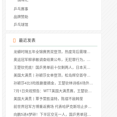
乒乓赛事
品牌赞助
乒乓球馆
最近发表
龙蟒时隔五年全锦赛男双登顶，热度背后需理性看待三大争议观点
奥运冠军柳承敏调查结果公布，无犯罪行为，推动体育事业有新动向
王楚钦兜底！国乒男单前十仅剩两人，日本天才飙升至第四
美国大满贯丨孙颖莎女单登顶，松岛辉空首夺男单冠军
孙颖莎4比3险胜蒯曼摘金，王楚钦林诗栋6场外战全败创队史最差，国乒3冠背后藏致命隐患
7月1日央视预告：WTT美国大满贯赛，王楚钦对阵印度选手塔卡
美国大满贯丨覃予萱胜温特，陈熠不敌韩莹
前世界冠军方博重返赛场 代表哈萨克斯坦止步萨格勒布站资格赛
向鹏5进4梦碎！下半区空无一人，国乒男单冠军路只剩一条独木桥