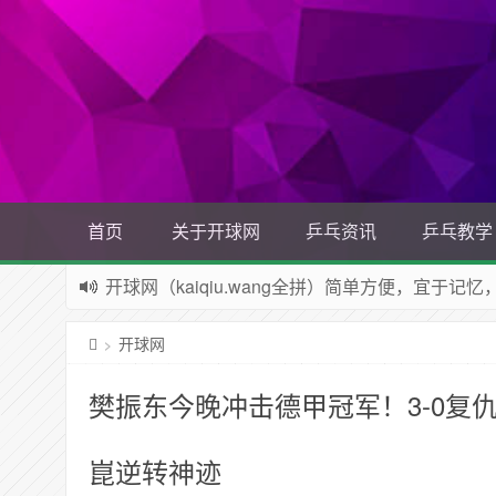
首页
关于开球网
乒乓资讯
乒乓教学
开球网（kaiqiu.wang全拼）简单方便，宜于记
乒乓交流平台公益网站（非开球网小程序官网）！
开球网
>
樊振东今晚冲击德甲冠军！3-0复
崑逆转神迹