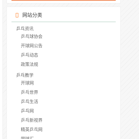
网站分类
乒乓资讯
乒乓球协会
开球网公告
乒乓动态
政策法规
乒乓教学
开球网
乒乓世界
乒乓生活
乒乓网
乒乓新视界
精英乒乓网
国球汇