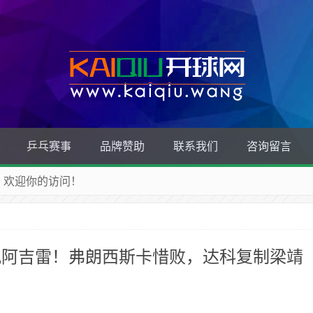
乒乓赛事
品牌赞助
联系我们
咨询留言
忆，欢迎你的访问！
仇阿吉雷！弗朗西斯卡惜败，达科复制梁靖