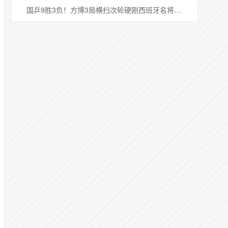
国乒9胜3负！方博3局横扫次轮硬刚西班牙名将罗伯勒斯，暗藏2场爆冷