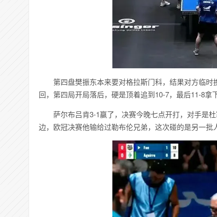
第四盘樊振东本来要对格拉斯门科，结果对方临时换人，
回，第四局开局落后，硬是顶着追到10-7，最后11-8
萨尔布吕肯3-1赢了，决赛今晚七点开打，对手是
边，欧冠决赛他输给过勒布伦兄弟，这次碰的是另一批