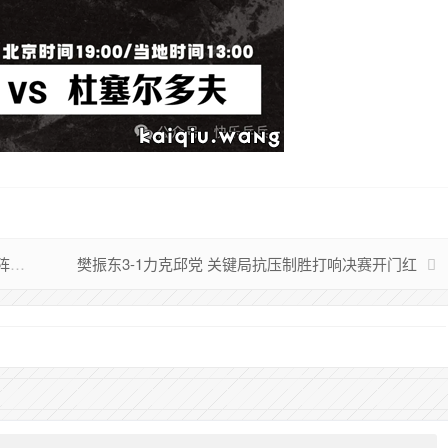
拉满
樊振东3-1力克邱党 关键局抗压制胜打响决赛开门红