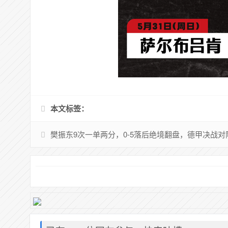
本文标签：
樊振东9次一单两分，0-5落后绝境翻盘，德甲决战对阵未来东家，三冠王悬念