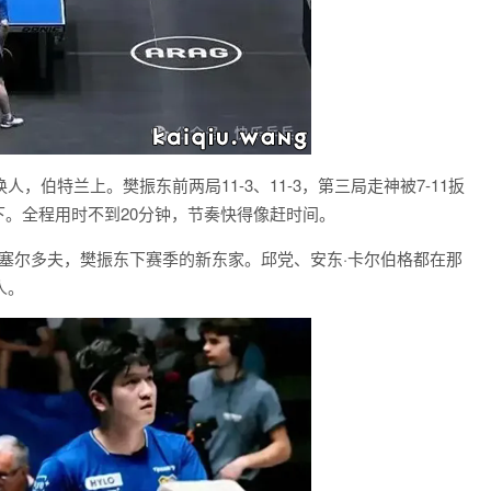
伯特兰上。樊振东前两局11-3、11-3，第三局走神被7-11扳
拿下。全程用时不到20分钟，节奏快得像赶时间。
杜塞尔多夫，樊振东下赛季的新东家。邱党、安东·卡尔伯格都在那
人。