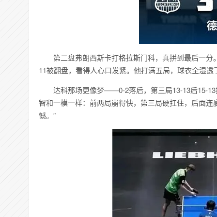
第二盘弗朗西斯卡打格拉斯门科，真拼到最后一分。16-
11被翻盘，看得人心口发紧。他打满五局，球衣全湿透
达科那场更像梦——0-2落后，第三局13-13后15
智和一模一样：前两局崩得快，第三局硬扛住，后面连
憾。”