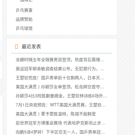
乒乓赛事
品牌赞助
乒乓球馆
最近发表
龙蟒时隔五年全锦赛男双登顶，热度背后需理性看待三大争议观点
奥运冠军柳承敏调查结果公布，无犯罪行为，推动体育事业有新动向
王楚钦兜底！国乒男单前十仅剩两人，日本天才飙升至第四
美国大满贯丨孙颖莎女单登顶，松岛辉空首夺男单冠军
孙颖莎4比3险胜蒯曼摘金，王楚钦林诗栋6场外战全败创队史最差，国乒3冠背后藏致命隐患
7月1日央视预告：WTT美国大满贯赛，王楚钦对阵印度选手塔卡
美国大满贯丨覃予萱胜温特，陈熠不敌韩莹
前世界冠军方博重返赛场 代表哈萨克斯坦止步萨格勒布站资格赛
向鹏5进4梦碎！下半区空无一人，国乒男单冠军路只剩一条独木桥