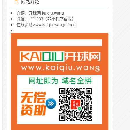
网站介绍
介绍：开球网 kaiqiu.wang
微信：1**1283（非小程序客服）
在线资助www.kaiqiu.wang/friend