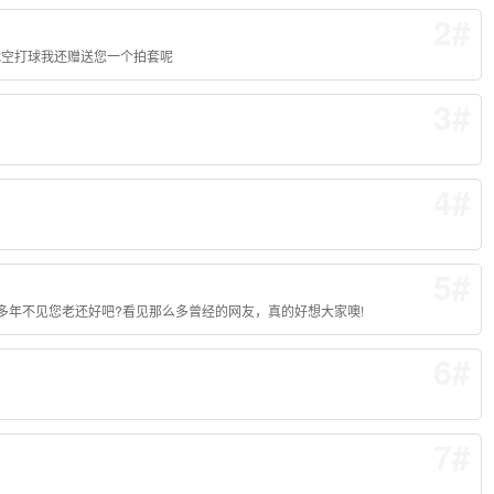
2#
沈空打球我还赠送您一个拍套呢
3#
4#
5#
多年不见您老还好吧?看见那么多曾经的网友，真的好想大家噢!
6#
7#