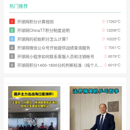
热门推荐
开球网积分计算规则
17263
℃
1
开球网ChinaTT积分制度说明
12208
℃
2
开球网的初始积分怎么计算？
10225
℃
3
开球网微信公众号开始提供战绩查询服务
7051
℃
4
开球网小程序如何联系客服人员和注销帐号
6579
℃
5
开球网积分1400-1800分的判断标准（纯个人向）
6015
℃
6