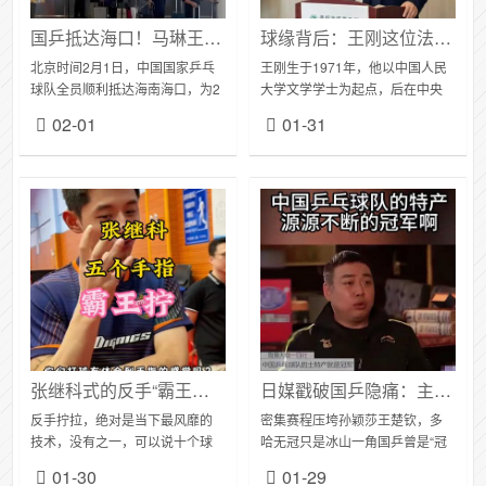
国乒抵达海口！马琳王皓率队现身，王楚钦孙颖莎引爆接机热潮
球缘背后：王刚这位法界精英藏着怎样的乒乓哲学？
北京时间2月1日，中国国家乒乓
王刚生于1971年，他以中国人民
球队全员顺利抵达海南海口，为2
大学文学学士为起点，后在中央
月4日至8日在五源河体育馆开赛
党校读法学理论专业在职研究
02-01
01-31
的第35届国际乒联亚乒联盟亚洲
生、在北京大学读私募股权投资
杯开启最后备战。这是该项亚洲
高级研修班、在南开大学和清华
顶级乒乓赛事...
大学的EMB...
张继科式的反手“霸王拧”，业余有必要照学吗？
日媒戳破国乒隐痛：主力集体遭伤病围剿，樊振东早发预警却无人听？
反手拧拉，绝对是当下最风靡的
密集赛程压垮孙颖莎王楚钦，多
技术，没有之一，可以说十个球
哈无冠只是冰山一角国乒曾是“冠
友中，九个都想学会。反手拧拉
军收割机”的代名词，刘国梁那句
01-30
01-29
的强悍之处在于，只要是台内
“球队土特产是冠军”的调侃，彰显