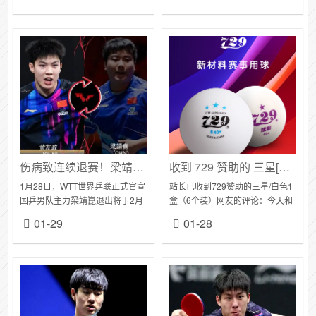
球，任何旋转、任何落点，都能
着无可撼动的统治力。但2026年
无死角的上手！直接打破...
开年的多...
伤病致连续退赛！梁靖崑缺席海口亚洲杯与新加坡大满贯，国乒新秀递补出征
收到 729 赞助的 ​三星[无缝球]WTT版乒乓球
1月28日，WTT世界乒联正式官宣
站长已收到729赞助的三星/白色1
国乒男队主力梁靖崑退出将于2月
盒（6个装）网友的评论：今天和
19日至3月1日举办的WTT新加坡
省退教练练球，他也说很好打。
01-29
01-28
大满贯赛事。而在此前的1月26
手上的其他无缝只剩一个银河蓝
日，亚乒联盟官网已更新海口亚
标，打了也没几次还算比较新，
洲杯...
729这...