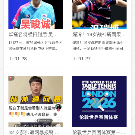
华裔名将横扫封后 吴晙诚男单登顶 林钟勋申裕斌混双登顶 韩乒全锦赛上演巅峰对决
爆冷！19岁战神斩雨果却无缘亚洲杯，王励勤铁面拒破格引全网互撕
1月27日，第79届韩国乒乓球全国
爆冷！19岁战神斩雨果却无缘亚
锦标赛在激烈角逐中落下帷幕。
洲杯，王励勤铁面拒破格引全网
本届赛事作为韩乒奥运选拔关键
互撕状态为王还是规则至上？国
01-28
01-27
战，国家队主力与新秀悉数登
乒名额之争撕开新老交替痛点当
场，最终七大项目冠军各归其
19岁的温瑞博在多哈赛场以反手
主，吴晙诚（奥运亚...
爆冲绝杀世界第三...
42 岁郝帅遭网暴报警 回应争议称未针对任何人，吐槽张本智和引热议
伦敦世乒赛团体赛第一阶段小组赛签表出炉